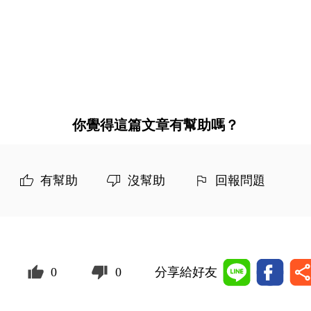
你覺得這篇文章有幫助嗎？
有幫助
沒幫助
回報問題
0
0
分享給好友