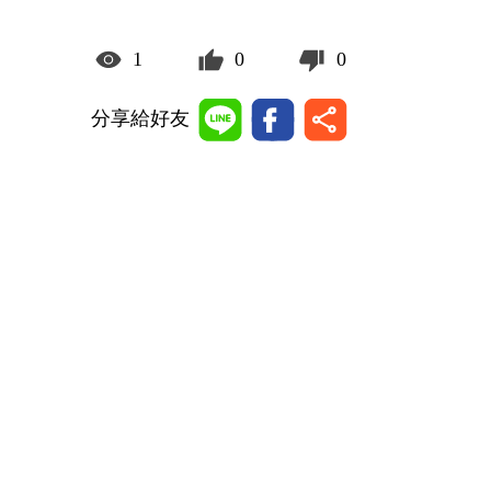
1
0
0
分享給好友