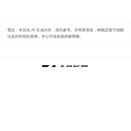
警語：本頁為 AI 生成內容，僅供參考。非商業用途，轉載請遵守相關
法規與智慧財產權，本公司保留最終解釋權。
防詐聲明
著作權聲明
免責聲明
關於我們
隱私權聲明
合作提案
追蹤 NOWNEWS 今日新聞