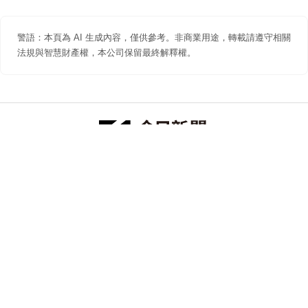
警語：本頁為 AI 生成內容，僅供參考。非商業用途，轉載請遵守相關
法規與智慧財產權，本公司保留最終解釋權。
防詐聲明
著作權聲明
免責聲明
關於我們
隱私權聲明
合作提案
追蹤 NOWNEWS 今日新聞