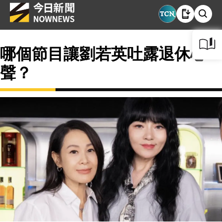
哪個節目讓劉若英吐露退休心
聲？