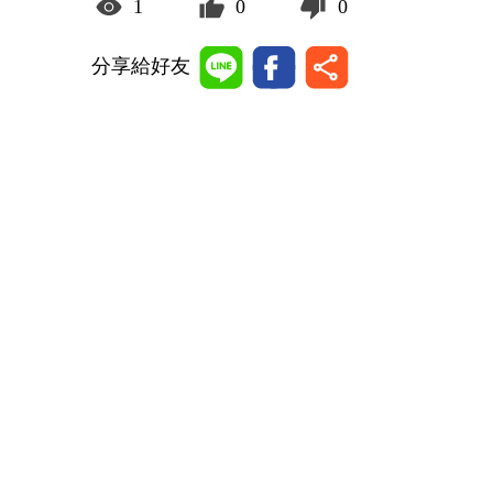
1
0
0
分享給好友