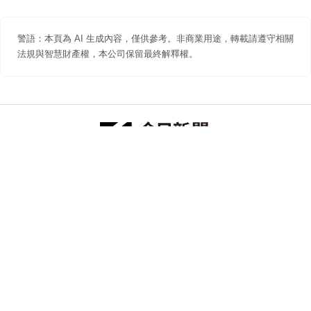
警語：本頁為 AI 生成內容，僅供參考。非商業用途，轉載請遵守相關
法規與智慧財產權，本公司保留最終解釋權。
防詐聲明
著作權聲明
免責聲明
關於我們
隱私權聲明
合作提案
追蹤 NOWNEWS 今日新聞