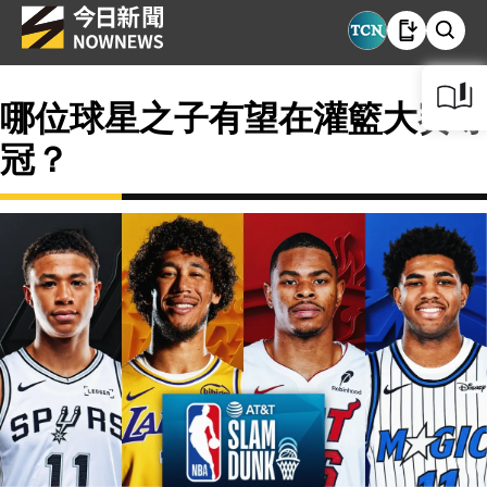
哪位球星之子有望在灌籃大賽奪
冠？