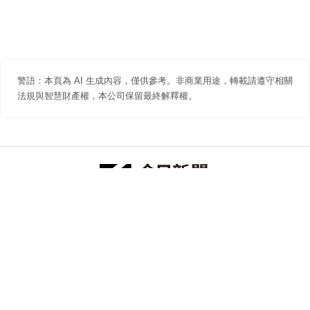
警語：本頁為 AI 生成內容，僅供參考。非商業用途，轉載請遵守相關
法規與智慧財產權，本公司保留最終解釋權。
防詐聲明
著作權聲明
免責聲明
關於我們
隱私權聲明
合作提案
追蹤 NOWNEWS 今日新聞