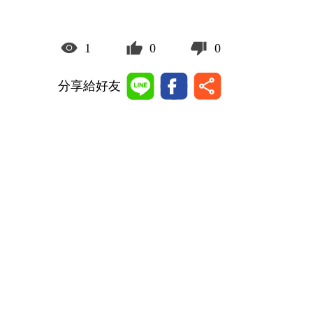
1
0
0
分享給好友