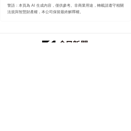
警語：本頁為 AI 生成內容，僅供參考。非商業用途，轉載請遵守相關
法規與智慧財產權，本公司保留最終解釋權。
防詐聲明
著作權聲明
免責聲明
關於我們
隱私權聲明
合作提案
追蹤 NOWNEWS 今日新聞
© 今日傳媒(股)公司版權所有，非經授權，不許轉載本網站內容 ©