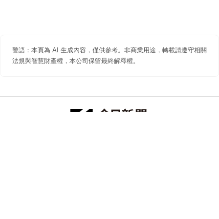
警語：本頁為 AI 生成內容，僅供參考。非商業用途，轉載請遵守相關
法規與智慧財產權，本公司保留最終解釋權。
防詐聲明
著作權聲明
免責聲明
關於我們
隱私權聲明
合作提案
追蹤 NOWNEWS 今日新聞