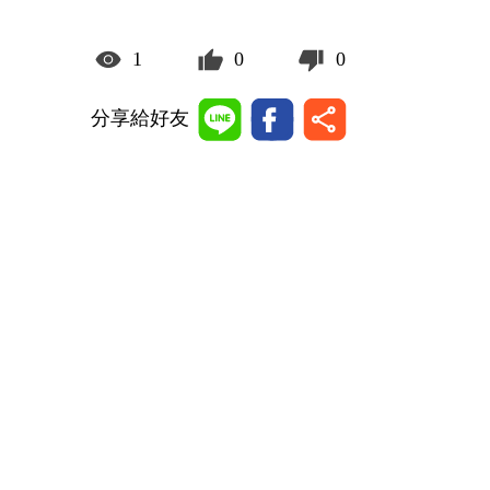
1
0
0
分享給好友