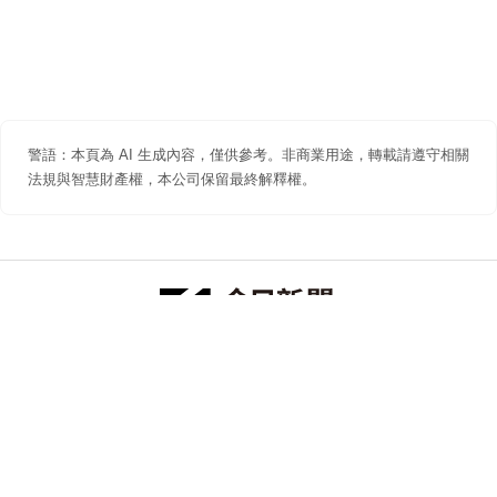
警語：本頁為 AI 生成內容，僅供參考。非商業用途，轉載請遵守相關
法規與智慧財產權，本公司保留最終解釋權。
防詐聲明
著作權聲明
免責聲明
關於我們
隱私權聲明
合作提案
追蹤 NOWNEWS 今日新聞