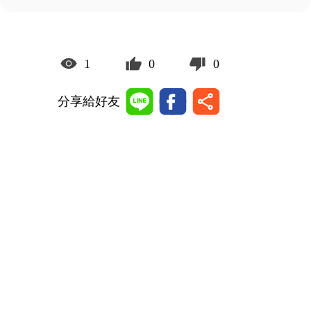
1
0
0
分享給好友