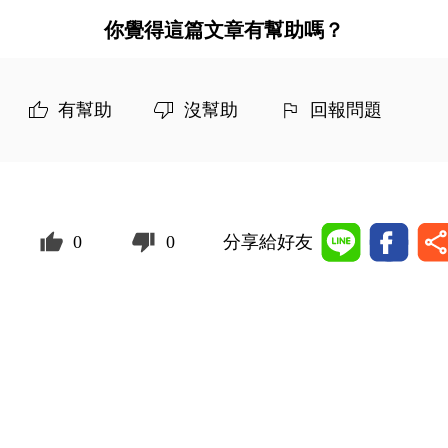
你覺得這篇文章有幫助嗎？
有幫助
沒幫助
回報問題
0
0
分享給好友