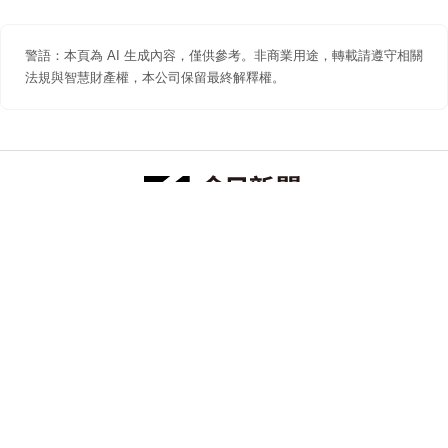
警語：本頁為 AI 生成內容，僅供參考。非商業用途，轉載請遵守相關
法規與智慧財產權，本公司保留最終解釋權。
防詐聲明
著作權聲明
免責聲明
關於我們
隱私權聲明
合作提案
追蹤 NOWNEWS 今日新聞