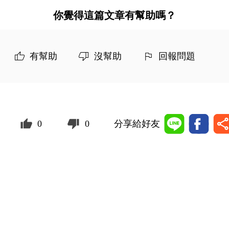
你覺得這篇文章有幫助嗎？
有幫助
沒幫助
回報問題
0
0
分享給好友