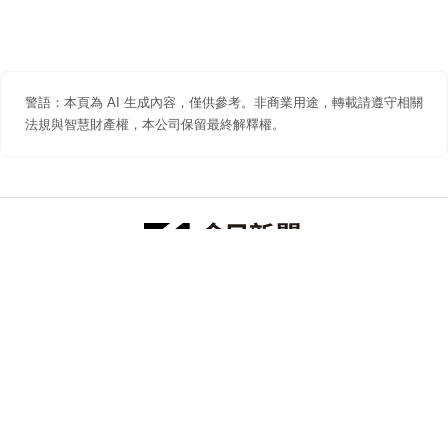
警語：本頁為 AI 生成內容，僅供參考。非商業用途，轉載請遵守相關
法規與智慧財產權，本公司保留最終解釋權。
防詐聲明
著作權聲明
免責聲明
關於我們
隱私權聲明
合作提案
追蹤 NOWNEWS 今日新聞