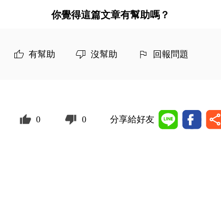
你覺得這篇文章有幫助嗎？
有幫助
沒幫助
回報問題
0
0
分享給好友