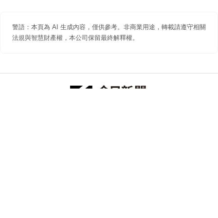
警語：本頁為 AI 生成內容，僅供參考。非商業用途，轉載請遵守相關
法規與智慧財產權，本公司保留最終解釋權。
防詐聲明
著作權聲明
免責聲明
關於我們
隱私權聲明
合作提案
追蹤 NOWNEWS 今日新聞