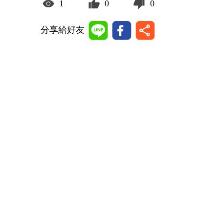
1
0
0
分享給好友