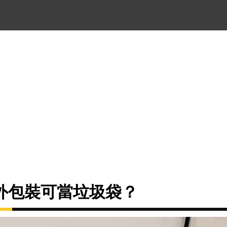
外包裝可當垃圾袋？