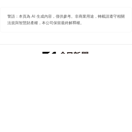
警語：本頁為 AI 生成內容，僅供參考。非商業用途，轉載請遵守相關
法規與智慧財產權，本公司保留最終解釋權。
防詐聲明
著作權聲明
免責聲明
關於我們
隱私權聲明
合作提案
追蹤 NOWNEWS 今日新聞