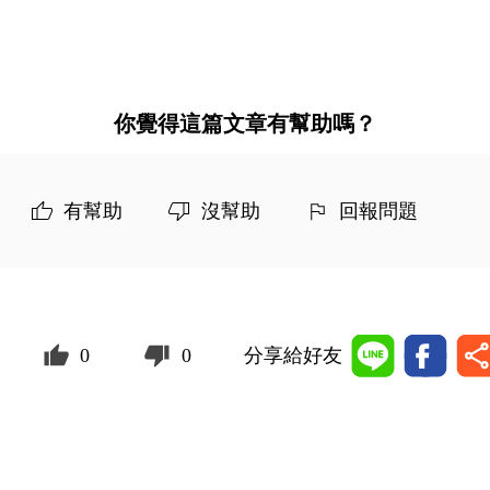
你覺得這篇文章有幫助嗎？
有幫助
沒幫助
回報問題
0
0
分享給好友