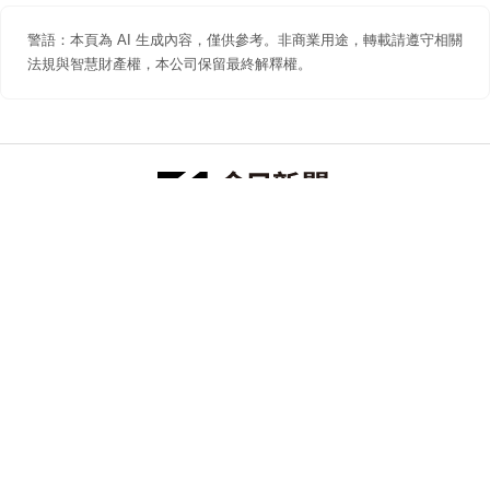
警語：本頁為 AI 生成內容，僅供參考。非商業用途，轉載請遵守相關
法規與智慧財產權，本公司保留最終解釋權。
防詐聲明
著作權聲明
免責聲明
關於我們
隱私權聲明
合作提案
追蹤 NOWNEWS 今日新聞