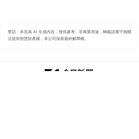
警語：本頁為 AI 生成內容，僅供參考。非商業用途，轉載請遵守相關
法規與智慧財產權，本公司保留最終解釋權。
防詐聲明
著作權聲明
免責聲明
關於我們
隱私權聲明
合作提案
追蹤 NOWNEWS 今日新聞