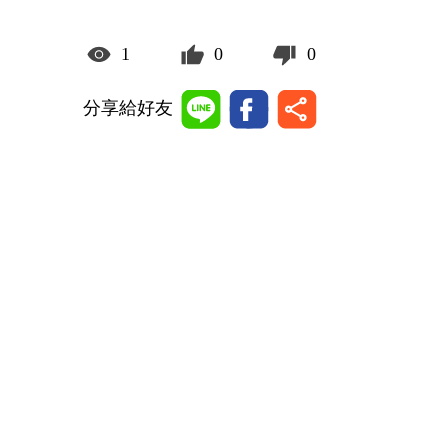
1
0
0
分享給好友