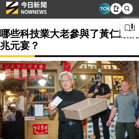
哪些科技業大老參與了黃仁勳的
兆元宴？