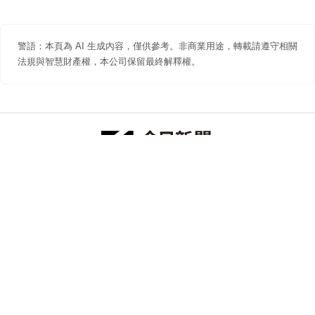
警語：本頁為 AI 生成內容，僅供參考。非商業用途，轉載請遵守相關
法規與智慧財產權，本公司保留最終解釋權。
防詐聲明
著作權聲明
免責聲明
關於我們
隱私權聲明
合作提案
追蹤 NOWNEWS 今日新聞