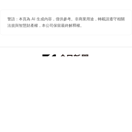
警語：本頁為 AI 生成內容，僅供參考。非商業用途，轉載請遵守相關
法規與智慧財產權，本公司保留最終解釋權。
防詐聲明
著作權聲明
免責聲明
關於我們
隱私權聲明
合作提案
追蹤 NOWNEWS 今日新聞