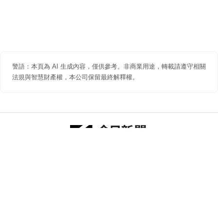
警語：本頁為 AI 生成內容，僅供參考。非商業用途，轉載請遵守相關
法規與智慧財產權，本公司保留最終解釋權。
防詐聲明
著作權聲明
免責聲明
關於我們
隱私權聲明
合作提案
追蹤 NOWNEWS 今日新聞