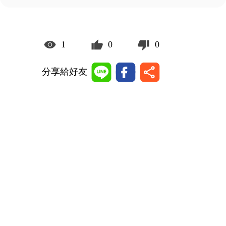
1
0
0
分享給好友