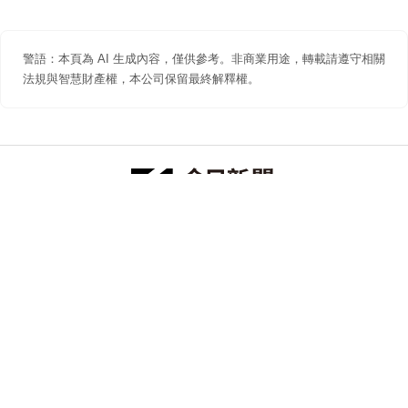
警語：本頁為 AI 生成內容，僅供參考。非商業用途，轉載請遵守相關
法規與智慧財產權，本公司保留最終解釋權。
防詐聲明
著作權聲明
免責聲明
關於我們
隱私權聲明
合作提案
追蹤 NOWNEWS 今日新聞