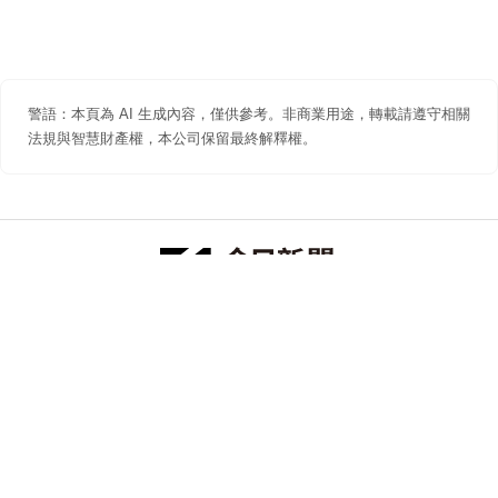
警語：本頁為 AI 生成內容，僅供參考。非商業用途，轉載請遵守相關
法規與智慧財產權，本公司保留最終解釋權。
防詐聲明
著作權聲明
免責聲明
關於我們
隱私權聲明
合作提案
追蹤 NOWNEWS 今日新聞