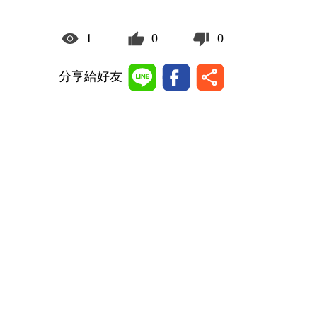
1
0
0
分享給好友