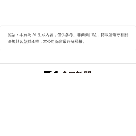
警語：本頁為 AI 生成內容，僅供參考。非商業用途，轉載請遵守相關
法規與智慧財產權，本公司保留最終解釋權。
防詐聲明
著作權聲明
免責聲明
關於我們
隱私權聲明
合作提案
追蹤 NOWNEWS 今日新聞