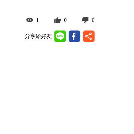
1
0
0
分享給好友