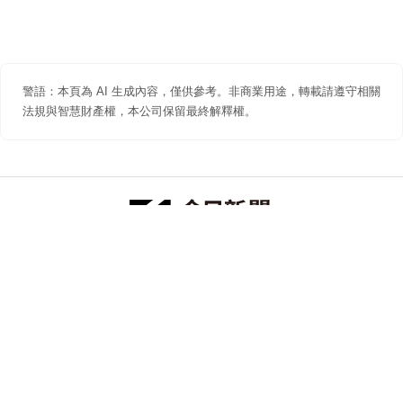
警語：本頁為 AI 生成內容，僅供參考。非商業用途，轉載請遵守相關
法規與智慧財產權，本公司保留最終解釋權。
防詐聲明
著作權聲明
免責聲明
關於我們
隱私權聲明
合作提案
追蹤 NOWNEWS 今日新聞