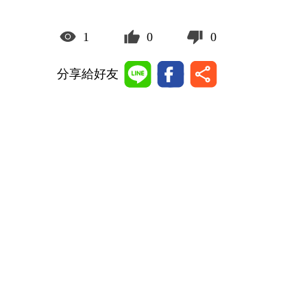
1
0
0
分享給好友