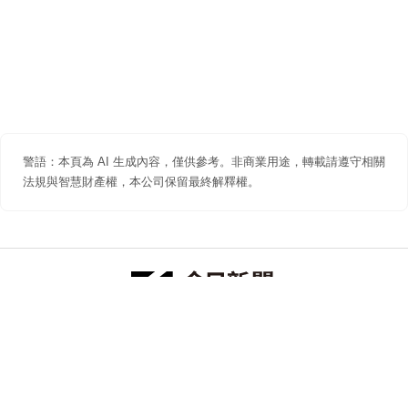
警語：本頁為 AI 生成內容，僅供參考。非商業用途，轉載請遵守相關
法規與智慧財產權，本公司保留最終解釋權。
防詐聲明
著作權聲明
免責聲明
關於我們
隱私權聲明
合作提案
追蹤 NOWNEWS 今日新聞