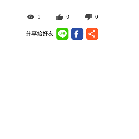
1
0
0
分享給好友