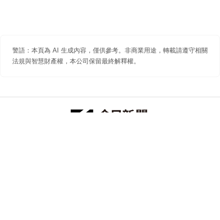
警語：本頁為 AI 生成內容，僅供參考。非商業用途，轉載請遵守相關
法規與智慧財產權，本公司保留最終解釋權。
防詐聲明
著作權聲明
免責聲明
關於我們
隱私權聲明
合作提案
追蹤 NOWNEWS 今日新聞