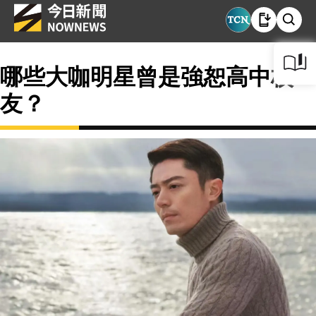
哪些大咖明星曾是強恕高中校
友？