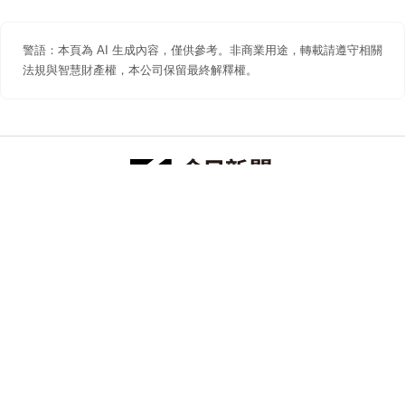
警語：本頁為 AI 生成內容，僅供參考。非商業用途，轉載請遵守相關
法規與智慧財產權，本公司保留最終解釋權。
防詐聲明
著作權聲明
免責聲明
關於我們
隱私權聲明
合作提案
追蹤 NOWNEWS 今日新聞