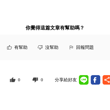
你覺得這篇文章有幫助嗎？
有幫助
沒幫助
回報問題
0
0
分享給好友