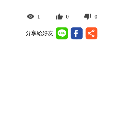
1
0
0
分享給好友