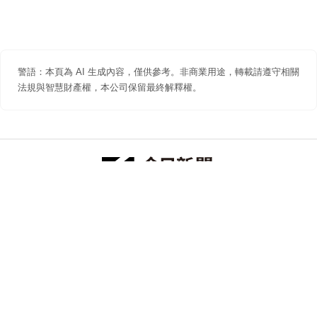
警語：本頁為 AI 生成內容，僅供參考。非商業用途，轉載請遵守相關
法規與智慧財產權，本公司保留最終解釋權。
防詐聲明
著作權聲明
免責聲明
關於我們
隱私權聲明
合作提案
追蹤 NOWNEWS 今日新聞