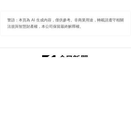
警語：本頁為 AI 生成內容，僅供參考。非商業用途，轉載請遵守相關
法規與智慧財產權，本公司保留最終解釋權。
防詐聲明
著作權聲明
免責聲明
關於我們
隱私權聲明
合作提案
追蹤 NOWNEWS 今日新聞