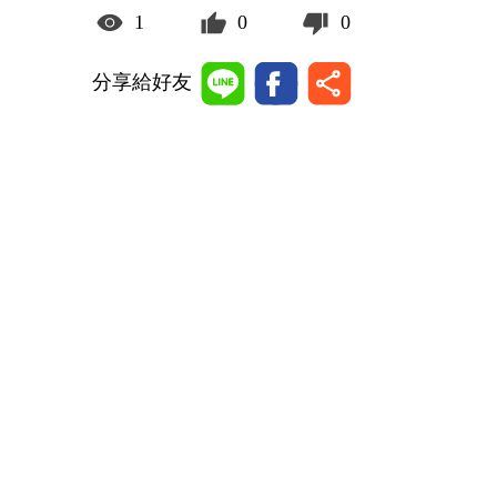
1
0
0
分享給好友