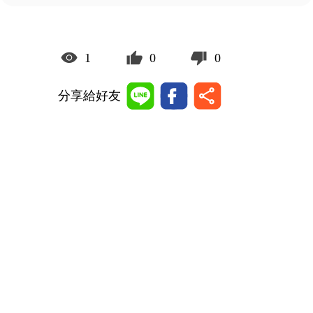
1
0
0
分享給好友