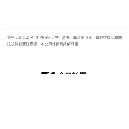
警語：本頁為 AI 生成內容，僅供參考。非商業用途，轉載請遵守相關
法規與智慧財產權，本公司保留最終解釋權。
防詐聲明
著作權聲明
免責聲明
關於我們
隱私權聲明
合作提案
追蹤 NOWNEWS 今日新聞