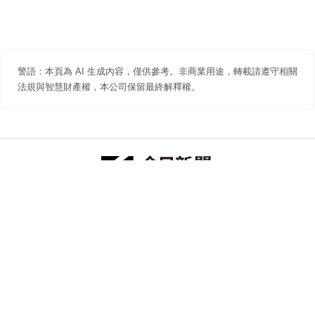
警語：本頁為 AI 生成內容，僅供參考。非商業用途，轉載請遵守相關
法規與智慧財產權，本公司保留最終解釋權。
防詐聲明
著作權聲明
免責聲明
關於我們
隱私權聲明
合作提案
追蹤 NOWNEWS 今日新聞