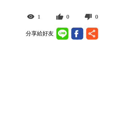
1
0
0
分享給好友