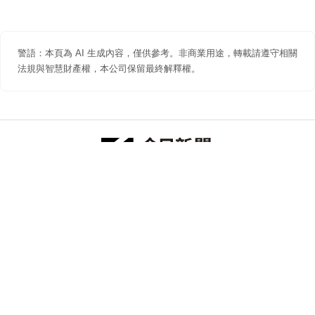
警語：本頁為 AI 生成內容，僅供參考。非商業用途，轉載請遵守相關
法規與智慧財產權，本公司保留最終解釋權。
防詐聲明
著作權聲明
免責聲明
關於我們
隱私權聲明
合作提案
追蹤 NOWNEWS 今日新聞