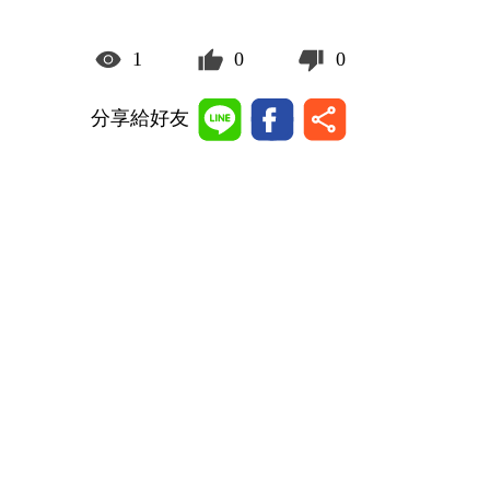
1
0
0
分享給好友