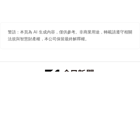
警語：本頁為 AI 生成內容，僅供參考。非商業用途，轉載請遵守相關
法規與智慧財產權，本公司保留最終解釋權。
防詐聲明
著作權聲明
免責聲明
關於我們
隱私權聲明
合作提案
追蹤 NOWNEWS 今日新聞