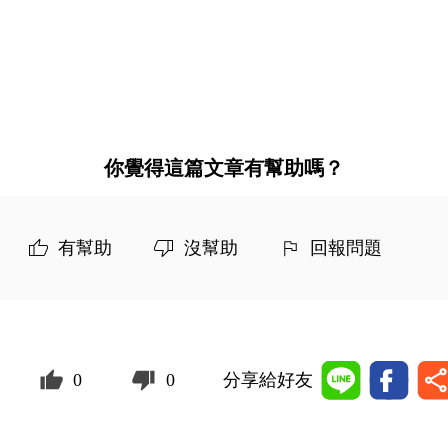
你覺得這篇文章有幫助嗎？
有幫助
沒幫助
回報問題
0
0
分享給好友