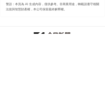
警語：本頁為 AI 生成內容，僅供參考。非商業用途，轉載請遵守相關
法規與智慧財產權，本公司保留最終解釋權。
防詐聲明
著作權聲明
免責聲明
關於我們
隱私權聲明
合作提案
追蹤 NOWNEWS 今日新聞
© 今日傳媒(股)公司版權所有，非經授權，不許轉載本網站內容 ©