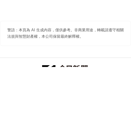
警語：本頁為 AI 生成內容，僅供參考。非商業用途，轉載請遵守相關
法規與智慧財產權，本公司保留最終解釋權。
防詐聲明
著作權聲明
免責聲明
關於我們
隱私權聲明
合作提案
追蹤 NOWNEWS 今日新聞