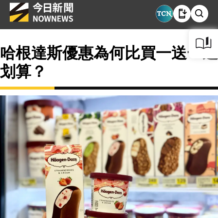
哈根達斯優惠為何比買一送一還
划算？