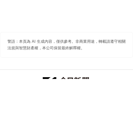
警語：本頁為 AI 生成內容，僅供參考。非商業用途，轉載請遵守相關
法規與智慧財產權，本公司保留最終解釋權。
防詐聲明
著作權聲明
免責聲明
關於我們
隱私權聲明
合作提案
追蹤 NOWNEWS 今日新聞