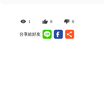
1
0
0
分享給好友