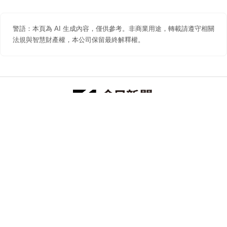
警語：本頁為 AI 生成內容，僅供參考。非商業用途，轉載請遵守相關
法規與智慧財產權，本公司保留最終解釋權。
防詐聲明
著作權聲明
免責聲明
關於我們
隱私權聲明
合作提案
追蹤 NOWNEWS 今日新聞