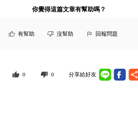
你覺得這篇文章有幫助嗎？
有幫助
沒幫助
回報問題
0
0
分享給好友