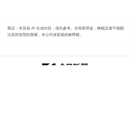
警語：本頁為 AI 生成內容，僅供參考。非商業用途，轉載請遵守相關
法規與智慧財產權，本公司保留最終解釋權。
防詐聲明
著作權聲明
免責聲明
關於我們
隱私權聲明
合作提案
追蹤 NOWNEWS 今日新聞