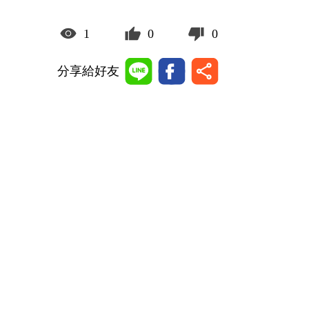
1
0
0
分享給好友