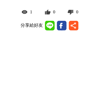
1
0
0
分享給好友