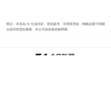
警語：本頁為 AI 生成內容，僅供參考。非商業用途，轉載請遵守相關
法規與智慧財產權，本公司保留最終解釋權。
防詐聲明
著作權聲明
免責聲明
關於我們
隱私權聲明
合作提案
追蹤 NOWNEWS 今日新聞