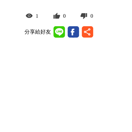
1
0
0
分享給好友