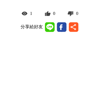
1
0
0
分享給好友