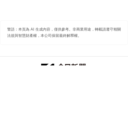
警語：本頁為 AI 生成內容，僅供參考。非商業用途，轉載請遵守相關
法規與智慧財產權，本公司保留最終解釋權。
防詐聲明
著作權聲明
免責聲明
關於我們
隱私權聲明
合作提案
追蹤 NOWNEWS 今日新聞