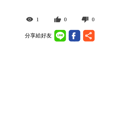
1
0
0
分享給好友