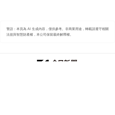
警語：本頁為 AI 生成內容，僅供參考。非商業用途，轉載請遵守相關
法規與智慧財產權，本公司保留最終解釋權。
防詐聲明
著作權聲明
免責聲明
關於我們
隱私權聲明
合作提案
追蹤 NOWNEWS 今日新聞