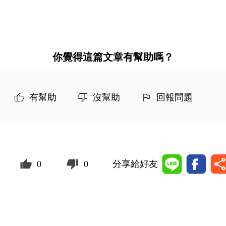
你覺得這篇文章有幫助嗎？
有幫助
沒幫助
回報問題
0
0
分享給好友