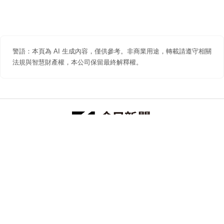
警語：本頁為 AI 生成內容，僅供參考。非商業用途，轉載請遵守相關
法規與智慧財產權，本公司保留最終解釋權。
防詐聲明
著作權聲明
免責聲明
關於我們
隱私權聲明
合作提案
追蹤 NOWNEWS 今日新聞