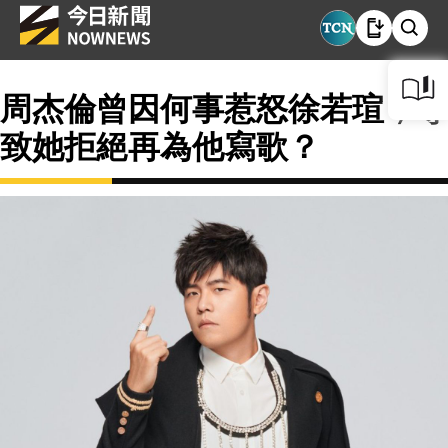
周杰倫曾因何事惹怒徐若瑄，導
致她拒絕再為他寫歌？